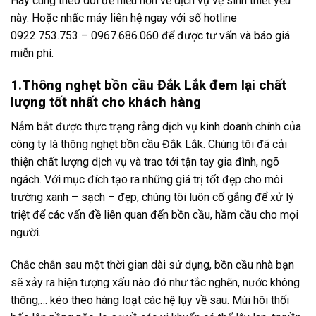
Hãy cùng theo dõi để hiểu hơn về dịch vụ vệ sinh thiết yếu
này. Hoặc nhấc máy liên hệ ngay với số hotline
0922.753.753 – 0967.686.060 để được tư vấn và báo giá
miễn phí.
1.Thông nghẹt bồn cầu Đắk Lắk đem lại chất
lượng tốt nhất cho khách hàng
Nắm bắt được thực trạng rằng dịch vụ kinh doanh chính của
công ty là thông nghẹt bồn cầu Đắk Lắk. Chúng tôi đã cải
thiện chất lượng dịch vụ và trao tới tận tay gia đình, ngõ
ngách. Với mục đích tạo ra những giá trị tốt đẹp cho môi
trường xanh – sạch – đẹp, chúng tôi luôn cố gắng để xử lý
triệt để các vấn đề liên quan đến bồn cầu, hầm cầu cho mọi
người.
Chắc chắn sau một thời gian dài sử dụng, bồn cầu nhà bạn
sẽ xảy ra hiện tượng xấu nào đó như tắc nghẽn, nước không
thông,… kéo theo hàng loạt các hệ lụy về sau. Mùi hôi thối