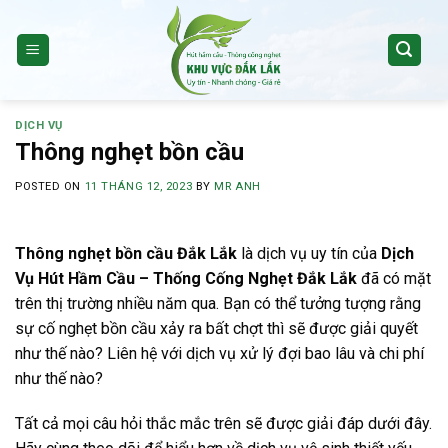
Skip
to
content
DỊCH VỤ
Thông nghẹt bồn cầu
POSTED ON
11 THÁNG 12, 2023
BY
MR ANH
Thông nghẹt bồn cầu Đắk Lắk
là dịch vụ uy tín của
Dịch
Vụ Hút Hầm Cầu – Thống Cống Nghẹt Đắk Lắk
đã có mặt
trên thị trường nhiều năm qua. Bạn có thể tưởng tượng rằng
sự cố nghẹt bồn cầu xảy ra bất chợt thì sẽ được giải quyết
như thế nào? Liên hệ với dịch vụ xử lý đợi bao lâu và chi phí
như thế nào?
Tất cả mọi câu hỏi thắc mắc trên sẽ được giải đáp dưới đây.